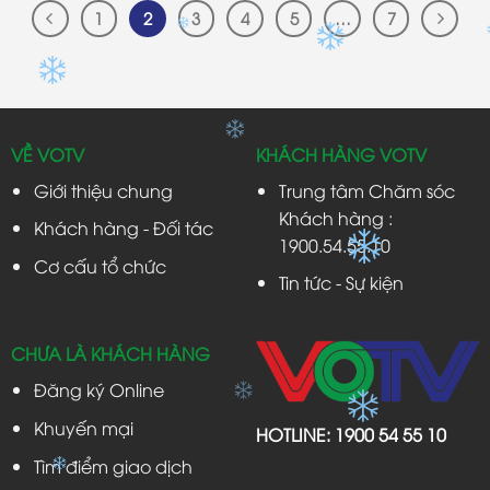
1
2
3
4
5
…
7
VỀ VOTV
KHÁCH HÀNG VOTV
Giới thiệu chung
Trung tâm Chăm sóc
Khách hàng :
Khách hàng - Đối tác
1900.54.55.10
Cơ cấu tổ chức
Tin tức - Sự kiện
CHƯA LÀ KHÁCH HÀNG
Đăng ký Online
Khuyến mại
HOTLINE:
1900 54 55 10
Tìm điểm giao dịch