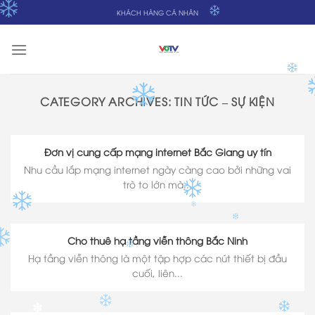
Skip
KHÁCH HÀNG CÁ NHÂN
to
content
CATEGORY ARCHIVES:
TIN TỨC – SỰ KIỆN
Đơn vị cung cấp mạng internet Bắc Giang uy tín
Nhu cầu lắp mạng internet ngày càng cao bởi những vai
trò to lớn mà...
Cho thuê hạ tầng viễn thông Bắc Ninh
Hạ tầng viễn thông là một tập hợp các nút thiết bị đầu
cuối, liên...