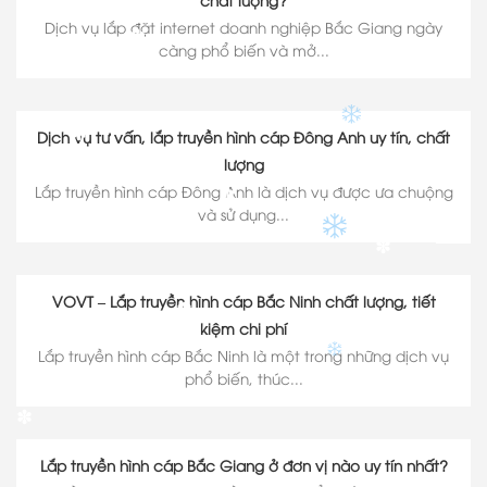
✽
Dịch vụ lắp đặt internet doanh nghiệp Bắc Giang ngày
✽
càng phổ biến và mở...
✽
Dịch vụ tư vấn, lắp truyền hình cáp Đông Anh uy tín, chất
✽
lượng
✽
✽
Lắp truyền hình cáp Đông Anh là dịch vụ được ưa chuộng
✽
và sử dụng...
✽
✽
VOVT – Lắp truyền hình cáp Bắc Ninh chất lượng, tiết
kiệm chi phí
✽
✽
Lắp truyền hình cáp Bắc Ninh là một trong những dịch vụ
phổ biến, thúc...
✽
Lắp truyền hình cáp Bắc Giang ở đơn vị nào uy tín nhất?