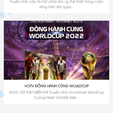
Truyền hình cáp là một phần không thể thiết trong cuộc
sống hiện đại ngay...
✽
VOTV ĐỒNG HÀNH CÙNG WORLDCUP
✽
[HOT] LẮP ĐẶT MIỄN PHÍ Truyền hình và Internet WorldCup
Cuồng Nhiệt Giá Bất Diệt...