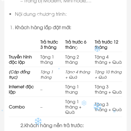
– Trang bị Modem, Mini node,…
✽
Nội dung chương trình:
✽
✽
✽
Khách hàng lắp đặt mới:
Trả trước
Trả trước 6
Trả trước 12
3 tháng
tháng
tháng
✽
Truyền hình
Tặng 1
Tặng 2
Tặng 4
độc lập
tháng
tháng
tháng + Quà
✽
(Cáp đồng
Tặng 1
Tặng 4 tháng
Tặng 10 tháng
trục)
tháng
+ Quà
+ Quà
✽
✽
Internet độc
Tặng 1
Tặng 3
–
lập
tháng
tháng + Quà
✽
Tặng 1
Tặng 3
Combo
–
tháng +
tháng + Quà
Quà
✽
2.Khách hàng nền trả trước: