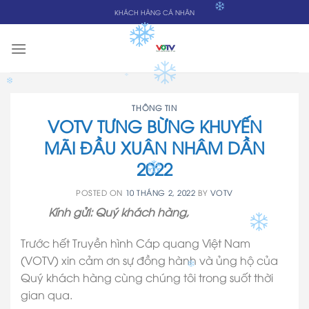
Skip
KHÁCH HÀNG CÁ NHÂN
to
content
THÔNG TIN
VOTV TƯNG BỪNG KHUYẾN
MÃI ĐẦU XUÂN NHÂM DẦN
2022
POSTED ON
10 THÁNG 2, 2022
BY
VOTV
Kính gửi: Quý khách hàng,
Trước hết Truyền hình Cáp quang Việt Nam
(VOTV) xin cảm ơn sự đồng hành và ủng hộ của
Quý khách hàng cùng chúng tôi trong suốt thời
gian qua.