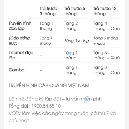
Trả trước
Trả trước 6
Trả trước 12
3 tháng
tháng
tháng
✽
✽
✽
Truyền hình
Tặng 1
Tặng 2
Tặng 4
độc lập
tháng
tháng
tháng + Quà
(Cáp đồng
Tặng 1
Tặng
6
tháng
Tặng 3 tháng
trục)
tháng
+ Quà
Internet độc
Tặng 1
Tặng 3
✽
–
lập
tháng
tháng + Quà
Tặng 1
Tặng 3
Combo
–
tháng
tháng + Quà
TRUYỀN HÌNH CÁP QUANG VIỆT NAM
Liên hệ đăng ký lắp đặt – tư vấn miễn phí :
Tổng đài : 1900.54.55.10
VOTV làm việc các ngày trong tuần, cả thứ 7 và
chủ nhật