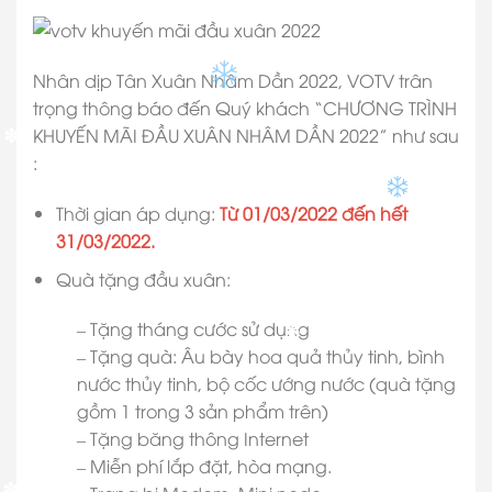
Nhân dịp Tân Xuân Nhâm Dần 2022, VOTV trân
trọng thông báo đến Quý khách “CHƯƠNG TRÌNH
KHUYẾN MÃI ĐẦU XUÂN NHÂM DẦN 2022” như sau
✽
:
Thời gian áp dụng:
Từ 01/03/2022 đến hết
31/03/2022.
Quà tặng đầu xuân:
✽
✽
✽
✽
– Tặng tháng cước sử dụng
✽
– Tặng quà: Âu bày hoa quả thủy tinh, bình
nước thủy tinh, bộ cốc ướng nước (quà tặng
gồm 1 trong 3 sản phẩm trên)
– Tặng băng thông Internet
– Miễn phí lắp đặt, hòa mạng.