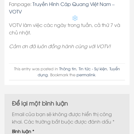
Fanpage:
Truyền Hình Cáp Quang Việt Nam –
VOTV
VOTV làm việc các ngày trong tuần, cả thứ 7 và
chủ nhật.
Cảm ơn đã luôn đồng hành cùng với VOTV!
This entry was posted in
Thông tin
,
Tin tức - Sự kiện
,
Tuyển
dụng
. Bookmark the
permalink
.
Để lại một bình luận
Email của bạn sẽ không được hiển thị công
khai.
Các trường bắt buộc được đánh dấu
*
Bình luận
*