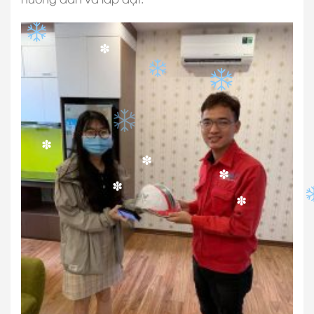
✽
✽
✽
✽
✽
✽
✽