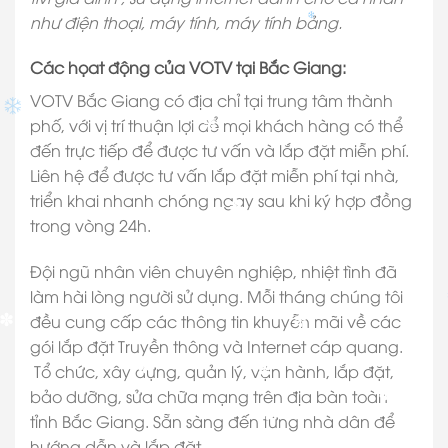
như điện thoại, máy tính, máy tính bảng.
Các họat động của VOTV tại Bắc Giang:
VOTV Bắc Giang có địa chỉ tại trung tâm thành
phố, với vị trí thuận lợi để mọi khách hàng có thể
đến trực tiếp để được tư vấn và lắp đặt miễn phí.
✽
Liên hệ để được tư vấn lắp đặt miễn phí tại nhà,
✽
triển khai nhanh chóng ngay sau khi ký hợp đồng
✽
trong vòng 24h.
Đội ngũ nhân viên chuyên nghiệp, nhiệt tình đã
làm hài lòng người sử dụng. Mỗi tháng chúng tôi
đều cung cấp các thông tin khuyễn mãi về các
✽
gói lắp đặt Truyền thông và Internet cáp quang.
✽
Tổ chức, xây dựng, quản lý, vận hành, lắp đặt,
bảo dưỡng, sửa chữa mạng trên địa bàn toàn
✽
✽
tỉnh Bắc Giang. Sẵn sàng đến từng nhà dân để
✽
✽
✽
hướng dẫn và lắp đặt.