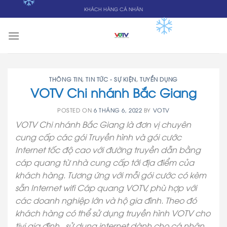
Skip
KHÁCH HÀNG CÁ NHÂN
to
content
THÔNG TIN
,
TIN TỨC - SỰ KIỆN
,
TUYỂN DỤNG
VOTV Chi nhánh Bắc Giang
POSTED ON
6 THÁNG 6, 2022
BY
VOTV
VOTV Chi nhánh Bắc Giang là đơn vị chuyên
cung cấp các gói Truyền hình và gói cước
Internet tốc độ cao với đường truyền dẫn bằng
cáp quang từ nhà cung cấp tới địa điểm của
khách hàng. Tương ứng với mỗi gói cước có kèm
sẵn Internet wifi Cáp quang VOTV, phù hợp với
các doanh nghiệp lớn và hộ gia đình. Theo đó
khách hàng có thể sử dụng truyền hình VOTV cho
tivi gia đình , sử dụng internet dành cho cá nhân