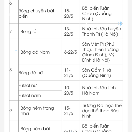
✽
6
Bãi biển Tuần
Bóng chuyền bãi
15-
Châu (Quảng
biển
20/5
✽
Ninh)
✽
✽
13-
Nhà thi đấu huyện
7
Bóng rổ
22/5
Thanh Trì (Hà Nội)
✽
Sân Việt Trì (Phú
Thọ), Thiên Trường
✽
Bóng đá Nam
6-22/5
(Nam Định), Mỹ
✽
Đình (Hà Nội)
8
11-
Sân Cẩm Phả
Bóng đá nữ
21/5
(Quảng Ninh)
✽
Futsal nữ
10-
Nhà thi đấu tỉnh
20/5
Hà Nam
Futsal nam
Trường Đại học Thể
Bóng ném trong
15-
9
dục thể thao Bắc
nhà
21/5
Ninh
Bãi biển Tuần
Bóng ném bãi
6-11/5
Châu (Quảng