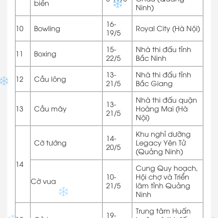
biển
Ninh)
16-
10
Bowling
Royal City (Hà Nội)
19/5
15-
Nhà thi đấu tỉnh
11
Boxing
22/5
Bắc Ninh
13-
Nhà thi đấu tỉnh
12
Cầu lông
21/5
Bắc Giang
Nhà thi đấu quận
13-
13
Cầu mây
Hoàng Mai (Hà
21/5
Nội)
Khu nghỉ dưỡng
14-
Cờ tướng
Legacy Yên Tử
20/5
(Quảng Ninh)
14
Cung Quy hoạch,
10-
Hội chợ và Triển
Cờ vua
21/5
lãm tỉnh Quảng
Ninh
Trung tâm Huấn
19-