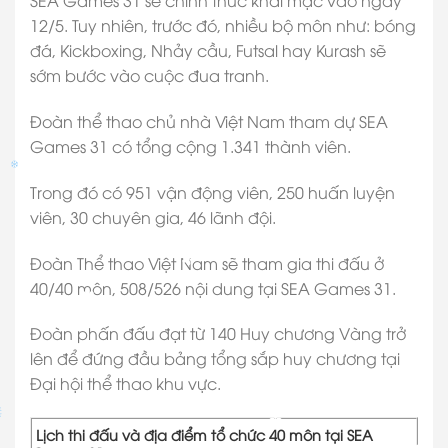
SEA Games 31 sẽ chính thức khai mạc vào ngày
12/5. Tuy nhiên, trước đó, nhiều bộ môn như: bóng
đá, Kickboxing, Nhảy cầu, Futsal hay Kurash sẽ
sớm bước vào cuộc đua tranh.
Đoàn thể thao chủ nhà Việt Nam tham dự SEA
Games 31 có tổng cộng 1.341 thành viên.
Trong đó có 951 vận động viên, 250 huấn luyện
viên, 30 chuyên gia, 46 lãnh đội.
Đoàn Thể thao Việt Nam sẽ tham gia thi đấu ở
40/40 môn, 508/526 nội dung tại SEA Games 31.
✽
✽
Đoàn phấn đấu đạt từ 140 Huy chương Vàng trở
lên để đứng đầu bảng tổng sắp huy chương tại
Đại hội thể thao khu vực.
Lịch thi đấu và địa điểm tổ chức 40 môn tại SEA