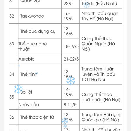
31
Quần vợt
22/5
Từ Sơn (Bắc Ninh)
16-
Nhà thi đấu quận
32
Taekwondo
19/5
Tây Hồ (Hà Nội)
13-
Thể dục dụng cụ
16/5
Cung Thể thao
33
Thể dục nghệ
Quần Ngựa (Hà
18-19/5
thuật
Nội)
Aerobic
21-22/5
Trung tâm Huấn
13-
34
Thể hình
luyện và Thi đấu
15/5
TDTT Hà Nội
14-
Bơi lội
Cung thể thao
19/5
35
dưới nước (Hà Nội)
Nhảy cầu
8-11/5
13-
Trung tâm Hội nghị
36
Thể thao điện tử
22/5
Quốc gia (Hà Nội)
17-
Nhà thi đấu huyện