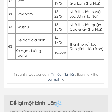
37
Vật
19/5
Gia Lâm (Hà Nội)
18-
Nhà thi đấu huyện
38
Vovinam
22/5
Sóc Sơn (Hà Nội)
13-
Nhà thi đấu quận
39
Wushu
15/5
Cầu Giấy (Hà Nội)
14-
Xe đạp địa hình
17/5
Thành phố Hòa
40
Bình (tỉnh Hòa Bình)
Xe đạp đường
19-22/5
trường
This entry was posted in
Tin tức - Sự kiện
. Bookmark the
permalink
.
Để lại một bình luận
Email của bạn sẽ không được hiển thị công