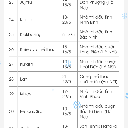
23
Jujitsu
Đan Phượng (Hà
15/5
Nội)
18-
Nhà thi đấu tỉnh
24
Karate
20/5
Ninh Bình
Nhà thi đấu tỉnh
25
Kickboxing
6-13/5
Bắc Ninh
15-
Nhà thi đấu quận
26
Khiêu vũ thể thao
16/5
Long Biên (Hà Nội)
10-
Nhà thi đấu huyện
27
Kurash
13/5
Hoài Đức (Hà Nội)
21-
Cung thể thao
28
Lặn
22/5
dưới nước (Hà Nội)
17-
Nhà thi đấu tỉnh
29
Muay
22/5
Vĩnh Phúc
Nhà thi đấu quận
10-
30
Pencak Silat
Bắc Từ Liêm (Hà
16/5
Nội)
13-
Sân Tennis Hanaka