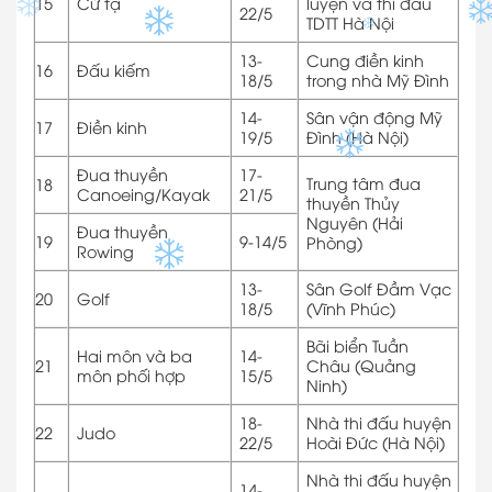
15
Cử tạ
luyện và thi đấu
22/5
TDTT Hà Nội
13-
Cung điền kinh
16
Đấu kiếm
18/5
trong nhà Mỹ Đình
14-
Sân vận động Mỹ
17
Điền kinh
19/5
Đình (Hà Nội)
Đua thuyền
17-
Trung tâm đua
18
Canoeing/Kayak
21/5
thuyền Thủy
Nguyên (Hải
Đua thuyền
19
9-14/5
Phòng)
Rowing
13-
Sân Golf Đầm Vạc
20
Golf
18/5
(Vĩnh Phúc)
Bãi biển Tuần
Hai môn và ba
14-
21
Châu (Quảng
môn phối hợp
15/5
Ninh)
18-
Nhà thi đấu huyện
22
Judo
22/5
Hoài Đức (Hà Nội)
Nhà thi đấu huyện
14-