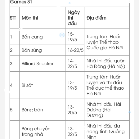
✽
Games 31
✽
Ngày
✽
STT
Môn thi
thi
Địa điểm
✽
đấu
15-
✽
Trung tâm Huấn
1
Bắn cung
19/5
luyện Thể thao
Quốc gia Hà Nội
2
Bắn súng
16-22/5
14-
Nhà thi đấu quận
3
Billiard Snooker
22/5
Hà Đông (Hà Nội)
Trung tâm Huấn
13-
luyện và thi đấu
4
Bi sắt
19/5
Thể dục thể thao
Hà Nội
✽
✽
✽
Nhà thi đấu Hải
13-
5
Bóng bàn
Dương (Hải
✽
20/5
Dương)
✽
Nhà thi đấu đa
Bóng chuyền
13-
năng tỉnh Quảng
trong nhà
22/5
Ninh