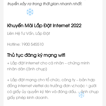
truyền xảy ra trong thời gian nhanh nhất.
Khuyến Mãi Lắp Đặt Internet 2022
Liên Hệ Tư Vấn, Lắp Đặt
Hotline: 1900 545510
✽
Thủ tục đăng ký mạng wifi
+ Lắp đặt internet cho cá nhân – chứng minh
nhân dân (ảnh chụp)
✽
+ Lắp đặt mạng cho tổ chức, công ty – bản hợp
đồng internet viettel do trưởng đơn vị hoặc người
✽
có giấy ủy quyền ký tên và đóng dấu. – ảnh chụp
✽
giấy phép kinh doanh.
✽