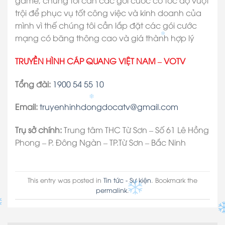
game, chúng tôi cần các gói cước có tốc độ vượt
trội để phục vụ tốt công việc và kinh doanh của
mình vì thế chúng tôi cần lắp đặt các gói cước
mạng có băng thông cao và giá thành hợp lý
TRUYỀN HÌNH CÁP QUANG VIỆT NAM – VOTV
Tổng đài:
1900 54 55 10
Email:
truyenhinhdongdocatv@gmail.com
Trụ sở chính:
Trung tâm THC Từ Sơn – Số 61 Lê Hồng
Phong – P. Đông Ngàn – TP.Từ Sơn – Bắc Ninh
This entry was posted in
Tin tức - Sự kiện
. Bookmark the
permalink
.