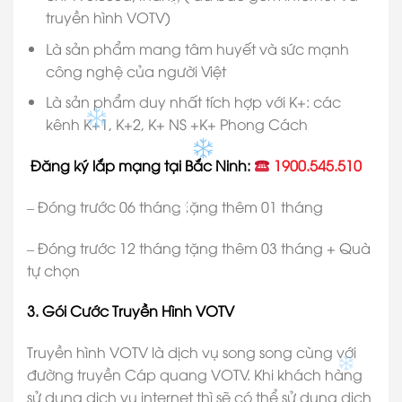
truyền hình VOTV)
✽
✽
✽
Là sản phẩm mang tâm huyết và sức mạnh
✽
công nghệ của người Việt
Là sản phẩm duy nhất tích hợp với K+: các
kênh K+1, K+2, K+ NS +K+ Phong Cách
Đăng ký lắp mạng tại Bắc Ninh:
1900.545.510
– Đóng trước 06 tháng tặng thêm 01 tháng
✽
– Đóng trước 12 tháng tặng thêm 03 tháng + Quà
✽
tự chọn
3. Gói Cước Truyền Hình VOTV
Truyền hình VOTV là dịch vụ song song cùng với
đường truyền Cáp quang VOTV. Khi khách hàng
sử dụng dịch vụ internet thì sẽ có thể sử dụng dịch