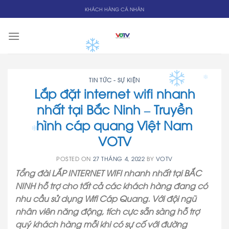
Skip
KHÁCH HÀNG CÁ NHÂN
to
content
TIN TỨC - SỰ KIỆN
Lắp đặt internet wifi nhanh
nhất tại Bắc Ninh – Truyền
hình cáp quang Việt Nam
VOTV
POSTED ON
27 THÁNG 4, 2022
BY
VOTV
Tổng đài LẮP INTERNET WIFI nhanh nhất tại BẮC
NINH hỗ trợ cho tất cả các khách hàng đang có
nhu cầu sử dụng Wifi Cáp Quang. Với đội ngũ
nhân viên năng động, tích cực sẵn sàng hỗ trợ
quý khách hàng mỗi khi có sự cố với đường