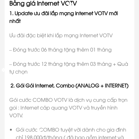
✽
Bảng giá Internet VOTV
✽
1.
Update ưu đãi lắp mạng internet VOTV mới
nhất
✽
Ưu đãi đặc biệt khi lắp mạng Internet VOTV
– Đóng trước 06 tháng tặng thêm 01 tháng
✽
– Đóng trước 12 tháng tặng thêm 03 tháng + Quà
tự chọn
✽
✽
2. Gói Gói Internet, Combo (ANALOG + INTERNET)
Gói cước COMBO VOTV là dịch vụ cung cấp trọn
gói : Internet cáp quang VOTV và truyền hình
VOTV.
✽
✽
Gói cước COMBO tuyệt vời dành cho gia đình
✽
chỉ 198.000đ/tháng ( đã bao gồm internet và