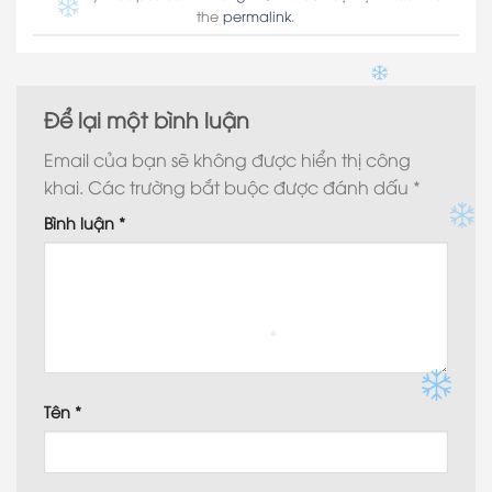
the
permalink
.
Để lại một bình luận
Email của bạn sẽ không được hiển thị công
khai.
Các trường bắt buộc được đánh dấu
*
Bình luận
*
Tên
*