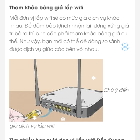
✽
✽
Tham khảo bảng giá lắp wifi
✽
Mỗi đơn vị lắp wifi sẽ có mức giá dịch vụ khác
✽
nhau. Để đảm bảo lợi ích nhận lại tương xứng giá
✽
trị bỏ ra thì bạn cần phải tham khảo bảng giá cụ
✽
thể. Như vậy, bạn mới có thể dễ dàng so sánh
✽
được dịch vụ giữa các bên với nhau.
✽
✽
Chú ý đến
✽
✽
giá dịch vụ lắp wifi
✽
✽
Tìm nhiều hơn một đơn vị lắp wifi Bắc Giang