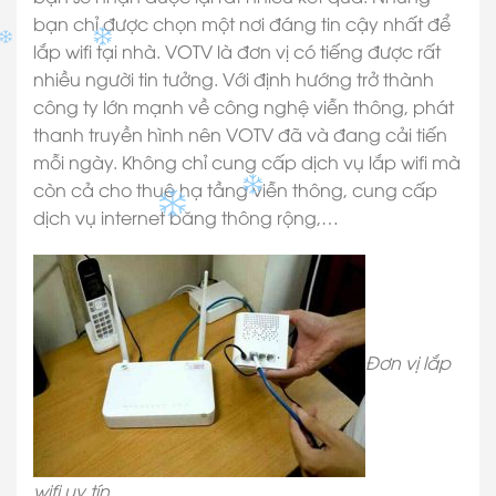
bạn chỉ được chọn một nơi đáng tin cậy nhất để
lắp wifi tại nhà. VOTV là đơn vị có tiếng được rất
nhiều người tin tưởng. Với định hướng trở thành
công ty lớn mạnh về công nghệ viễn thông, phát
thanh truyền hình nên VOTV đã và đang cải tiến
mỗi ngày. Không chỉ cung cấp dịch vụ lắp wifi mà
còn cả cho thuê hạ tầng viễn thông, cung cấp
dịch vụ internet băng thông rộng,…
Đơn vị lắp
wifi uy tín