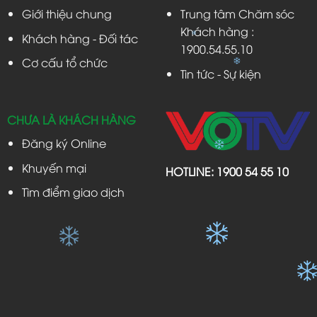
Giới thiệu chung
Trung tâm Chăm sóc
Khách hàng :
Khách hàng - Đối tác
1900.54.55.10
Cơ cấu tổ chức
Tin tức - Sự kiện
CHƯA LÀ KHÁCH HÀNG
Đăng ký Online
Khuyến mại
HOTLINE:
1900 54 55 10
Tìm điểm giao dịch