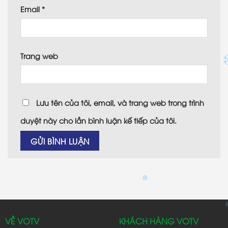
Email
*
Trang web
Lưu tên của tôi, email, và trang web trong trình
duyệt này cho lần bình luận kế tiếp của tôi.
VỀ VOTV
KHÁCH HÀNG VOTV