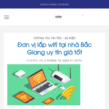
Skip
KHÁCH HÀNG CÁ NHÂN
to
content
THÔNG TIN
,
TIN TỨC - SỰ KIỆN
Đơn vị lắp wifi tại nhà Bắc
Giang uy tín giá tốt
POSTED ON
2 THÁNG 10, 2022
BY
VOTV