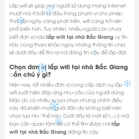
Lắp wifi sẽ giúp mọi người sử dụng mạng internet
mượt mà ở bất kỳ đâu trong phạm vi cho phép.
Thời đại ngày càng phát triển, wifi cũng trở nên
phổ biến hơn. Tuy nhiên, nhiều người còn chưa
✽
lắp wifi tại nhà Bắc Giang
biết đơn vị nào
uy tín.
Hãy cùng tham khảo ngay những thông tin chia
sẻ dưới đây để tìm ra nơi đáng tin cậy để lắp đặt.
Chọn đơn vị lắp wifi tại nhà Bắc Giang
✽
cần chú ý gì?
✽
Hiện nay, rất nhiều đơn vị cung cấp dịch vụ lắp
wifi xuất hiện đáp ứng nhu cầu của người dùng.
Mặc dù có nhiều sự lựa chọn nhưng chính điều
này đã khiến mọi người đắn đo không biết nên
chọn lựa như thế nào. Dưới đây là một số lưu ý mà
lắp
bạn cần quan tâm để có thể tìm được nơi
✽
✽
wifi tại nhà Bắc Giang
đáng tin cậy.