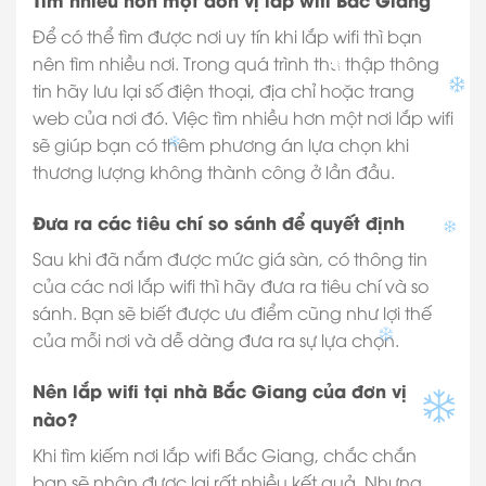
✽
Để có thể tìm được nơi uy tín khi lắp wifi thì bạn
nên tìm nhiều nơi. Trong quá trình thu thập thông
tin hãy lưu lại số điện thoại, địa chỉ hoặc trang
✽
web của nơi đó. Việc tìm nhiều hơn một nơi lắp wifi
sẽ giúp bạn có thêm phương án lựa chọn khi
thương lượng không thành công ở lần đầu.
Đưa ra các tiêu chí so sánh để quyết định
Sau khi đã nắm được mức giá sàn, có thông tin
của các nơi lắp wifi thì hãy đưa ra tiêu chí và so
sánh. Bạn sẽ biết được ưu điểm cũng như lợi thế
của mỗi nơi và dễ dàng đưa ra sự lựa chọn.
Nên lắp wifi tại nhà Bắc Giang của đơn vị
nào?
Khi tìm kiếm nơi lắp wifi Bắc Giang, chắc chắn
bạn sẽ nhận được lại rất nhiều kết quả. Nhưng