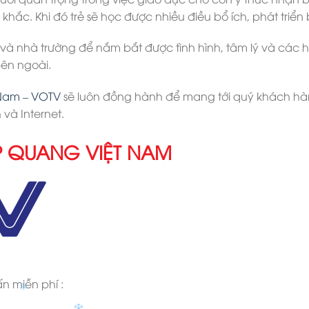
✽
hắc. Khi đó trẻ sẽ học được nhiều điều bổ ích, phát triển
 và nhà trường để nắm bắt được tình hình, tâm lý và các 
bên ngoài.
✽
 Nam – VOTV
sẽ luôn đồng hành để mang tới quý khách hà
 và Internet.
✽
P QUANG VIỆT NAM
ấn miễn phí :