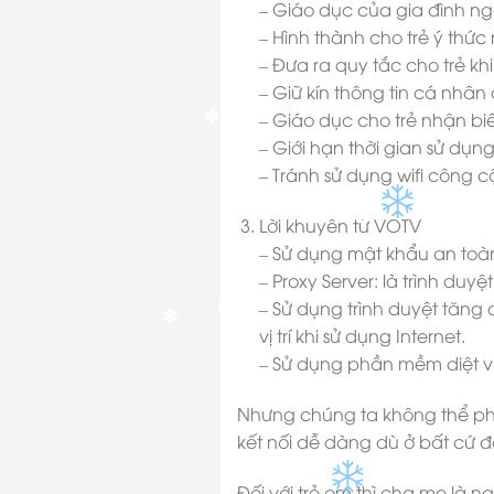
– Giáo dục của gia đình nga
– Hình thành cho trẻ ý thức
– Đưa ra quy tắc cho trẻ khi
– Giữ kín thông tin cá nhân
✽
– Giáo dục cho trẻ nhận biế
– Giới hạn thời gian sử dụn
– Tránh sử dụng wifi công c
✽
Lời khuyên từ VOTV
– Sử dụng mật khẩu an toà
– Proxy Server: là trình du
✽
– Sử dụng trình duyệt tăng 
vị trí khi sử dụng Internet.
– Sử dụng phần mềm diệt vi
✽
✽
Nhưng chúng ta không thể phủ 
kết nối dễ dàng dù ở bất cứ đ
Đối với trẻ em thì cha mẹ là 