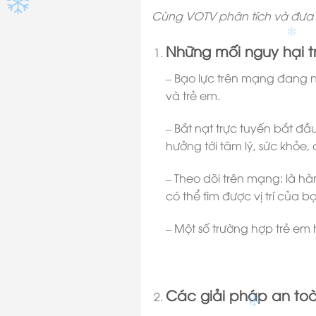
Cùng VOTV phân tích và đưa ra
Những mối nguy hại 
– Bạo lực trên mạng đang 
và trẻ em.
– Bắt nạt trực tuyến bắt đầ
hưởng tới tâm lý, sức khỏe
– Theo dõi trên mạng: là h
có thể tìm được vị trí của 
– Một số trường hợp trẻ em
Các giải pháp an toàn
✽