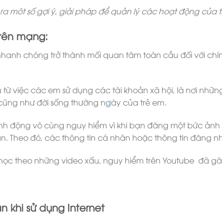
 môt số gợi ý, giải pháp để quản lý các hoạt động của tr
trên mạng:
nhanh chóng trở thành mối quan tâm toàn cầu đối với chí
u từ việc các em sử dụng các tài khoản xã hội, là nơi nhữn
, cũng như đời sống thường ngày của trẻ em.
ành động vô cùng nguy hiểm vì khi bạn đăng một bức ảnh 
bạn. Theo đó, các thông tin cá nhân hoặc thông tin đăng nh
 học theo những video xấu, nguy hiểm trên Youtube đã gâ
 khi sử dụng Internet