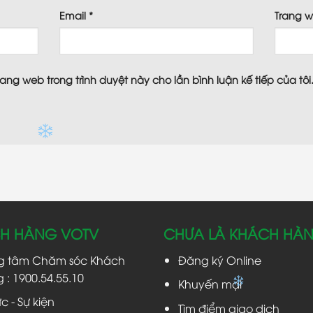
Email
*
Trang 
trang web trong trình duyệt này cho lần bình luận kế tiếp của tôi
H HÀNG VOTV
CHƯA LÀ KHÁCH HÀ
g tâm Chăm sóc Khách
Đăng ký Online
 : 1900.54.55.10
Khuyến mại
ức - Sự kiện
Tìm điểm giao dịch