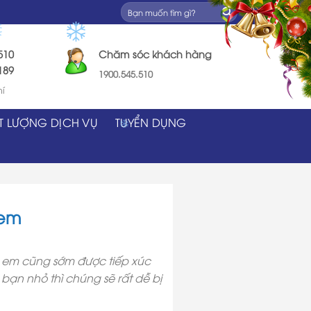
510
Chăm sóc khách hàng
89
1900.545.510
hí
T LƯỢNG DỊCH VỤ
TUYỂN DỤNG
 em
ẻ em cũng sớm được tiếp xúc
bạn nhỏ thì chúng sẽ rất dễ bị