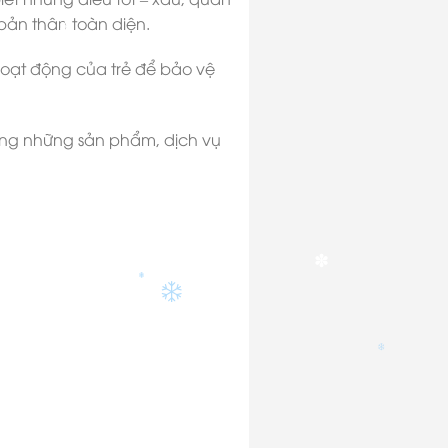
 bản thân toàn diện.
✽
✽
hoạt động của trẻ để bảo vệ
✽
ng những sản phẩm, dịch vụ
✽