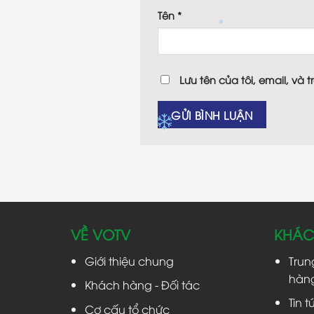
Tên
*
Lưu tên của tôi, email, và 
VỀ VOTV
KHÁC
Giới thiệu chung
Trun
hàng
Khách hàng - Đối tác
Tin t
Cơ cấu tổ chức