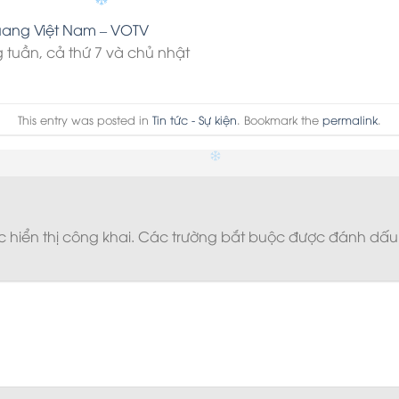
uang Việt Nam – VOTV
 tuần, cả thứ 7 và chủ nhật
This entry was posted in
Tin tức - Sự kiện
. Bookmark the
permalink
.
✽
hiển thị công khai.
Các trường bắt buộc được đánh dấ