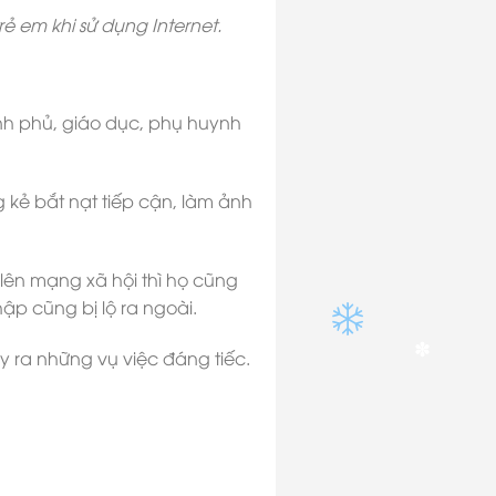
ẻ em khi sử dụng Internet.
nh phủ, giáo dục, phụ huynh
g kẻ bắt nạt tiếp cận, làm ảnh
lên mạng xã hội thì họ cũng
ập cũng bị lộ ra ngoài.
y ra những vụ việc đáng tiếc.
✽