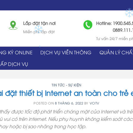
Lắp đặt tận nơi
Hotline: 1900.545.
0889.111.1
Miễn phí lắp đặt
Tư vấn 24/7 miễn p
NG KÝ ONLINE
DỊCH VỤ VIỄN THÔNG
QUẢN LÝ CHẤ
ẤP DỊCH VỤ
TIN TỨC - SỰ KIỆN
i đặt thiết bị Internet an toàn cho trẻ
POSTED ON
8 THÁNG 6, 2022
BY
VOTV
hấy được tốc độ phát triển chóng mặt của Internet và tr
 vui có trên internet. Nếu phụ huynh không kiểm soát các 
ay hoặc bị sao nhãng trong học tập.