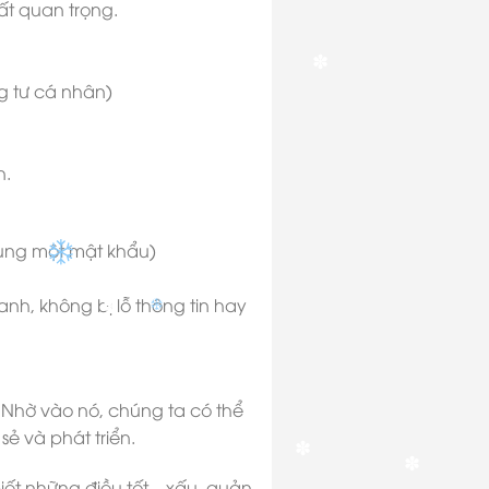
rất quan trọng.
ng tư cá nhân)
✽
n.
hung một mật khẩu)
anh, không bị lỗ thông tin hay
✽
 Nhờ vào nó, chúng ta có thể
ẻ và phát triển.
iết những điều tốt – xấu, quản