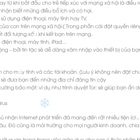
y từ khi bắt đầu cho trẻ tiếp xúc với mạng xã hội là điều 
 nhận biết những điều bổ ích và có hại.
 sử dụng điện thoại, máy tính hay TV.
 của con trên mạng xã hội.( Trong phần cài đặt quyền riê
t đối tượng xấu khi kết bạn trên mạng.
g điện thoại, máy tính, iPad…
ộng – bởi tin tặc sẽ dễ dàng xâm nhập vào thiết bị của bạ
✽
n cho máy tính và các tài khoản. (Lưu ý không nên đặt c
yệt sẽ đưa bạn đến những địa chỉ đáng tin cậy
cường bảo mật: ví dụ như trình duyệt Tor: sẽ giúp bạn ẩn d
✽
rus
nhận Internet phát triển đã mang đến rất nhiều tiện ích.
âu. Đó cũng là môi trường cho mọi người kinh doanh, chia s
người quan trọng trong việc giáo dục cho con ý thức nhận b