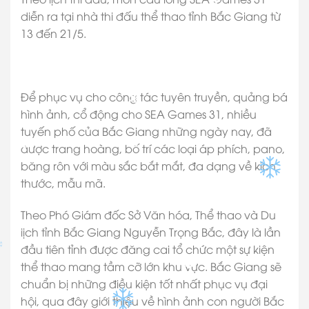
✽
diễn ra tại nhà thi đấu thể thao tỉnh Bắc Giang từ
13 đến 21/5.
✽
Để phục vụ cho công tác tuyên truyền, quảng bá
✽
hình ảnh, cổ động cho SEA Games 31, nhiều
tuyến phố của Bắc Giang những ngày nay, đã
được trang hoàng, bố trí các loại áp phích, pano,
✽
✽
băng rôn với màu sắc bắt mắt, đa dạng về kích
thước, mẫu mã.
✽
Theo Phó Giám đốc Sở Văn hóa, Thể thao và Du
✽
✽
lịch tỉnh Bắc Giang Nguyễn Trọng Bắc, đây là lần
✽
đầu tiên tỉnh được đăng cai tổ chức một sự kiện
thể thao mang tầm cỡ lớn khu vực. Bắc Giang sẽ
✽
chuẩn bị những điều kiện tốt nhất phục vụ đại
hội, qua đây giới thiệu về hình ảnh con người Bắc