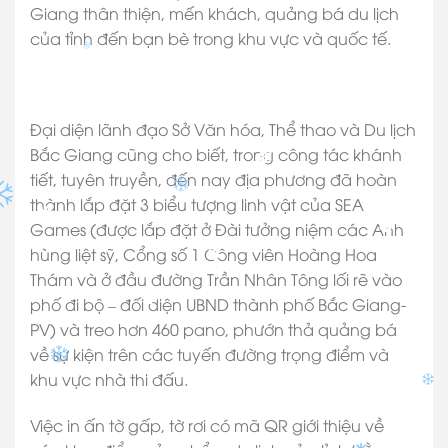
Giang thân thiện, mến khách, quảng bá du lịch
của tỉnh đến bạn bè trong khu vực và quốc tế.
Đại diện lãnh đạo Sở Văn hóa, Thể thao và Du lịch
Bắc Giang cũng cho biết, trong công tác khánh
tiết, tuyên truyền, đến nay địa phương đã hoàn
✽
thành lắp đặt 3 biểu tượng linh vật của SEA
Games (được lắp đặt ở Đài tưởng niệm các Anh
✽
✽
hùng liệt sỹ, Cổng số 1 Công viên Hoàng Hoa
✽
Thám và ở đầu đường Trần Nhân Tông lối rẽ vào
phố đi bộ – đối diện UBND thành phố Bắc Giang-
✽
PV) và treo hơn 460 pano, phướn thả quảng bá
về sự kiện trên các tuyến đường trọng điểm và
khu vực nhà thi đấu.
Việc in ấn tờ gấp, tờ rơi có mã QR giới thiệu về