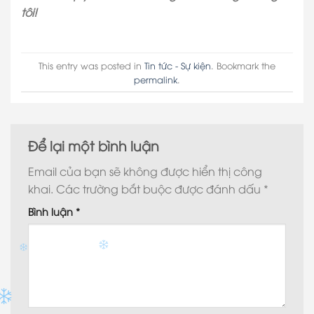
tôi!
This entry was posted in
Tin tức - Sự kiện
. Bookmark the
permalink
.
Để lại một bình luận
Email của bạn sẽ không được hiển thị công
khai.
Các trường bắt buộc được đánh dấu
*
Bình luận
*