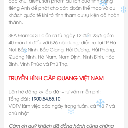
các khu, điểm, sản phẩm du lịch của tỉnh bằng
tiếng Anh để phát cho các đoàn thể thao và du
✽
✽
khách quốc tế khi tới tỉnh tham dự sự kiện đã hoàn
thành.
SEA Games 31 diễn ra từ ngày 12 đến 23/5 gồm
40 môn thi đấu với 526 nội dung; diễn ra tại TP Hà
Nội, Bắc Ninh, Bắc Giang, Hải Dương, Hải Phòng,
✽
Quảng Ninh, Hà Nam, Nam Định, Ninh Bình, Hòa
✽
Bình, Vĩnh Phúc và Phú Thọ.
TRUYỀN HÌNH CÁP QUANG VIỆT NAM
Liên hệ đăng ký lắp đặt – tư vấn miễn phí :
Tổng đài :
1900.54.55.10
✽
VOTV làm việc các ngày trong tuần, cả thứ 7 và
chủ nhật
Cảm ơn quý khách đã đồng hành cùng chúng