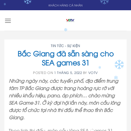
Skip
KHÁCH HÀNG CÁ NHÂN
to
content
TIN TỨC - SỰ KIỆN
Bắc Giang đã sẵn sàng cho
SEA games 31
POSTED ON
1 THÁNG 5, 2022
BY
VOTV
Những ngày này, các tuyến phố, địa điểm trung
tâm TP Bắc Giang được trang hoàng rực rỡ với
nhiều khẩu hiệu, pano, áp phích… chào mừng
SEA Game 31. Ở kỳ đại hội lần này, môn cầu lông
được tổ chức tại nhà thi đấu thể thao tỉnh Bắc
Giang.
Theo lịch thi đấu, môn cầu lông SEA Games 31