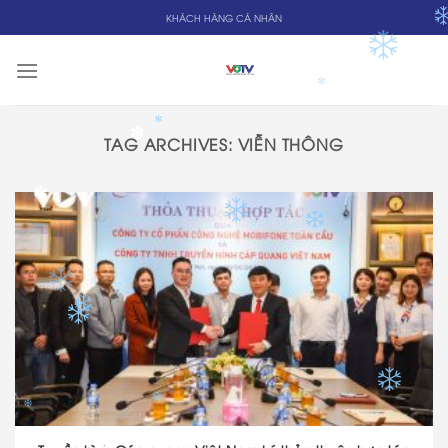
Skip
KHÁCH HÀNG CÁ NHÂN
to
✽
content
✽
✽
✽
TAG ARCHIVES:
VIỄN THÔNG
✽