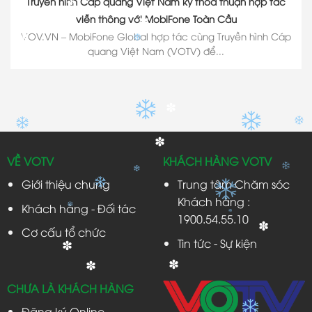
Truyền hình Cáp quang Việt Nam ký thỏa thuận hợp tác
✽
viễn thông với MobiFone Toàn Cầu
✽
VOV.VN – MobiFone Global hợp tác cùng Truyền hình Cáp
✽
quang Việt Nam (VOTV) để...
✽
✽
VỀ VOTV
KHÁCH HÀNG VOTV
Giới thiệu chung
Trung tâm Chăm sóc
Khách hàng :
Khách hàng - Đối tác
1900.54.55.10
✽
Cơ cấu tổ chức
Tin tức - Sự kiện
✽
✽
✽
CHƯA LÀ KHÁCH HÀNG
Đăng ký Online