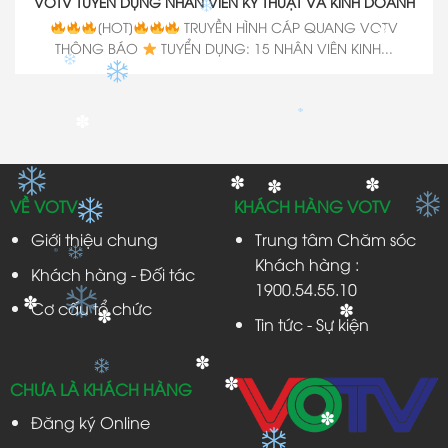
VOTV TUYỂN DỤNG NHÂN VIÊN KỸ THUẬT VÀ KINH DOANH
[HOT]
TRUYỀN HÌNH CÁP QUANG VOTV
✽
THÔNG BÁO
TUYỂN DỤNG: 15 NHÂN VIÊN KINH...
✽
✽
✽
✽
VỀ VOTV
KHÁCH HÀNG VOTV
Giới thiệu chung
Trung tâm Chăm sóc
Khách hàng :
Khách hàng - Đối tác
1900.54.55.10
Cơ cấu tổ chức
✽
✽
Tin tức - Sự kiện
✽
✽
CHƯA LÀ KHÁCH HÀNG
✽
Đăng ký Online
✽