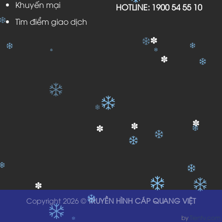
Khuyến mại
HOTLINE:
1900 54 55 10
Tìm điểm giao dịch
✽
✽
✽
✽
✽
✽
Copyright 2026 ©
TRUYỀN HÌNH CÁP QUANG VIỆT
by
Tientv.com