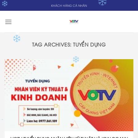
Skip
KHÁCH HÀNG CÁ NHÂN
to
✽
content
✽
✽
TAG ARCHIVES:
TUYỂN DỤNG