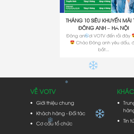
THÁNG 10 SIÊU KHUYẾN MÃI T
ĐÔNG ANH – HÀ NỘI
✽
Đông anh ơi VOTV đến rồi đây
Chào Đông anh yêu dấu, 
bắt...
VỀ VOTV
KHÁC
Giới thiệu chung
Trun
hàng
Khách hàng - Đối tác
Tin t
Cơ cấu tổ chức