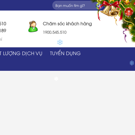
✽
510
Chăm sóc khách hàng
89
1900.545.510
hí
T LƯỢNG DỊCH VỤ
TUYỂN DỤNG
✽