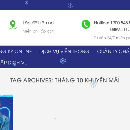
Lắp đặt tận nơi
Hotline: 1900.545.
0889.111.1
Miễn phí lắp đặt
✽
Tư vấn 24/7 miễn p
NG KÝ ONLINE
DỊCH VỤ VIỄN THÔNG
QUẢN LÝ CHẤ
ẤP DỊCH VỤ
✽
TAG ARCHIVES:
THÁNG 10 KHUYẾN MÃI