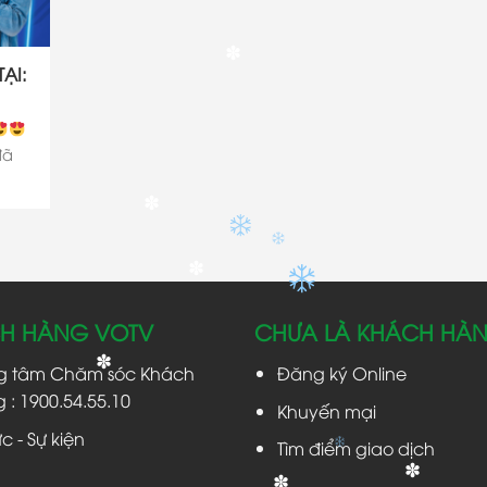
✽
ẠI:
đã
✽
✽
H HÀNG VOTV
CHƯA LÀ KHÁCH HÀ
g tâm Chăm sóc Khách
Đăng ký Online
✽
 : 1900.54.55.10
Khuyến mại
ức - Sự kiện
Tìm điểm giao dịch