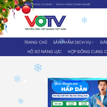
Skip
KHÁCH HÀNG CÁ NHÂN
KHÁCH HÀNG DOANH NGHIỆP
to
content
TRANG CHỦ
SẢN PHẨM DỊCH VỤ
ĐĂ
✽
HỒ SƠ NĂNG LỰC
HỢP ĐỒNG CUNG C
✽
✽