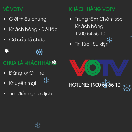
✽
✽
VỀ VOTV
KHÁCH HÀNG VOTV
Giới thiệu chung
Trung tâm Chăm sóc
Khách hàng :
Khách hàng - Đối tác
1900.54.55.10
Cơ cấu tổ chức
Tin tức - Sự kiện
✽
CHƯA LÀ KHÁCH HÀNG
✽
Đăng ký Online
Khuyến mại
HOTLINE:
1900 54 55 10
Tìm điểm giao dịch