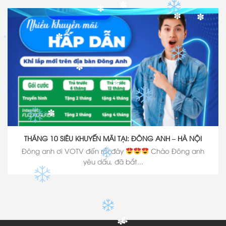
✽
✽
✽
✽
✽
✽
✽
✽
✽
THÁNG 10 SIÊU KHUYẾN MÃI TẠI: ĐÔNG ANH – HÀ NỘI
Đông anh ơi VOTV đến rồi đây
Chào Đông anh
yêu dấu, đã bắt...