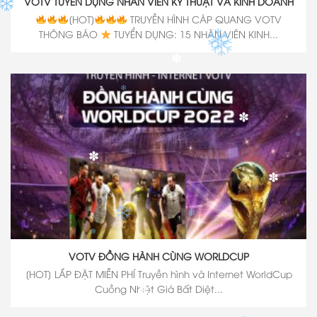
VOTV TUYỂN DỤNG NHÂN VIÊN KỸ THUẬT VÀ KINH DOANH
[HOT]
TRUYỀN HÌNH CÁP QUANG VOTV
THÔNG BÁO
TUYỂN DỤNG: 15 NHÂN VIÊN KINH...
✽
✽
✽
✽
✽
VOTV ĐỒNG HÀNH CÙNG WORLDCUP
✽
[HOT] LẮP ĐẶT MIỄN PHÍ Truyền hình và Internet WorldCup
Cuồng Nhiệt Giá Bất Diệt...
✽