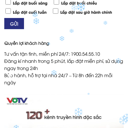
Lắp đặt buổi sáng
Lắp đặt buổi chiều
Lắp đặt cuối tuần
Lắp đặt sau giờ hành chính
✽
✽
Quyền lợi khách hàng
Tư vấn tận tình, miễn phí 24/7: 1900.54.55.10
Đăng kí nhanh trong 5 phút, lắp đặt miễn phí, sử dụng
ngay trong 24h
Bảo hành, hỗ trợ tại nhà 24/7 – Từ 8h đến 22h mỗi
✽
ngày
✽
✽
✽
✽
✽