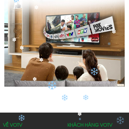
✽
✽
✽
✽
✽
✽
✽
✽
✽
✽
✽
VỀ VOTV
KHÁCH HÀNG VOTV