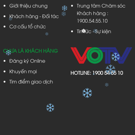
Giới thiệu chung
Trung tâm Chăm sóc
Khách hàng :
Khách hàng - Đối tác
1900.54.55.10
Cơ cấu tổ chức
Tin tức - Sự kiện
✽
CHƯA LÀ KHÁCH HÀNG
Đăng ký Online
Khuyến mại
HOTLINE:
1900 54 55 10
Tìm điểm giao dịch