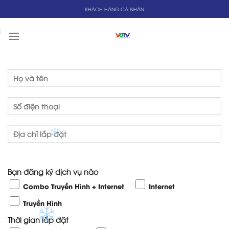
Skip
KHÁCH HÀNG CÁ NHÂN
to
content
Bạn đăng ký dịch vụ nào
Combo Truyền Hình + Internet
Internet
Truyền Hình
Thời gian lắp đặt